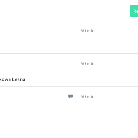
Re
50 min
50 min
dkowa Leśna
50 min