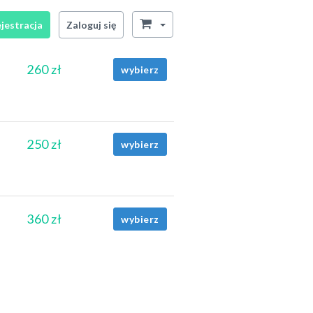
jestracja
Zaloguj się
260 zł
wybierz
250 zł
wybierz
360 zł
wybierz